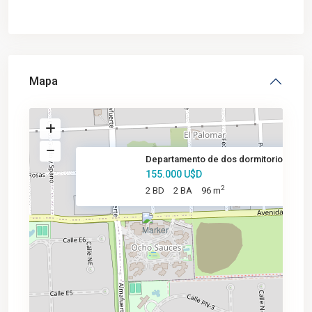
Mapa
Departamento de dos dormitorio
155.000 U$D
2
2 BD
2 BA
96 m