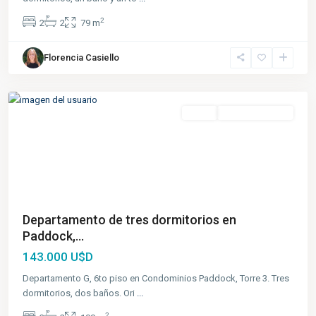
2
2
2
79 m
Florencia Casiello
Fisherton
,
Rosario
Venta
En Construcción
Departamento de tres dormitorios en
Paddock,...
143.000 U$D
Departamento G, 6to piso en Condominios Paddock, Torre 3. Tres
dormitorios, dos baños. Ori
...
2