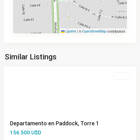
Leaflet
|
©
OpenStreetMap
contributors
Fisherton
,
Similar Listings
Rosario
Venta
Departamento en Paddock, Torre 1
156.500 U$D