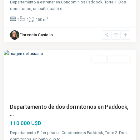
Departamento a estrenar en Condominios Paddock, Torre 1. Dos
dormitorios, un baño, patio d
...
2
2
1
150 m
Florencia Casiello
Fisherton
,
Rosario
Venta
A Estrenar
Departamento de dos dormitorios en Paddock,
...
110.000 U$D
Departamento F, 1er piso en Condominios Paddock, Torre 2. Dos
dormitorios, un baño y un to
...