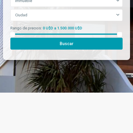
Immueble
Ciudad
Rango de precios:
0 U$D a 1.500.000 U$D
Buscar